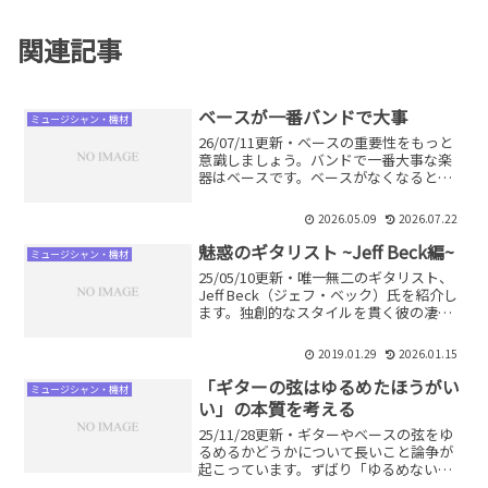
関連記事
ベースが一番バンドで大事
ミュージシャン・機材
26/07/11更新・ベースの重要性をもっと
意識しましょう。バンドで一番大事な楽
器はベースです。ベースがなくなると楽
曲が崩壊します。なぜなのか？ベースを
しっかり聞くにはどうするか？詳しく解
2026.05.09
2026.07.22
説します。
魅惑のギタリスト ~Jeff Beck編~
ミュージシャン・機材
25/05/10更新・唯一無二のギタリスト、
Jeff Beck（ジェフ・ベック）氏を紹介し
ます。独創的なスタイルを貫く彼の凄さ
とは？来歴、機材などもあわせて解説し
ます。
2019.01.29
2026.01.15
「ギターの弦はゆるめたほうがい
ミュージシャン・機材
い」の本質を考える
25/11/28更新・ギターやベースの弦をゆ
るめるかどうかについて長いこと論争が
起こっています。ずばり「ゆるめない」
です。ただし注意が必要です。なぜゆる