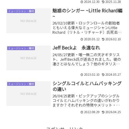
2024.12.30
2025.11.28
めないこと前提なのか。詳しく解説しま
す。多くの人は大事なことが抜け落ちて
魅惑のシンガー ~Little Richard編
ミュージシャン・機材
います。
~
26/02/10更新・ロックンロールの創始者
ともいえる偉大なミュージシャンLittle
Richard（リトル・リチャード）氏死去の
ニュースが流れました。数えきれないほ
2020.05.12
2026.02.10
どのミュージシャンに影響を与えた彼の
魅力とは。生い立ち、特徴、代表曲など
Jeff Beckよ 永遠なれ
ミュージシャン・機材
を解説します。
24/05/27更新・唯一無二の天才ギタリス
ト、Jeff Beck氏が逝去されました。彼の
凄さとはなんでしょう？他のギタリスト
とは一味も二味も違う彼の特長・魅力を
解説します。
2023.02.10
2024.05.27
シングルコイルとハムバッキング
ミュージシャン・機材
の違い
26/04/25更新・ピックアップのシングル
コイルとハムバッキングの違いがわかり
ますか？それぞれの特徴やメリット・デ
メリットを意識した使い方をしないと台
2022.08.29
2026.04.25
無しになります。何が違うのか、どうや
ればそれぞれのピックアップを活かせる
のか、詳しく解説します。
スポンサーリンク