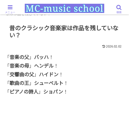
ホーム
ミュージシャン・機材
昔のクラシック音楽
メニュー
検索
家は作品を残していない？
昔のクラシック音楽家は作品を残していな
い？
2026.02.02
「
音楽の父
」
バッハ
！
「
音楽の母
」
ヘンデル
！
「
交響曲の父
」
ハイドン
！
「
歌曲の王
」
シューベルト
！
「
ピアノの詩人
」
ショパン
！