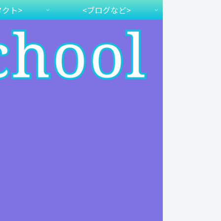
タクト>
<ブログなど>