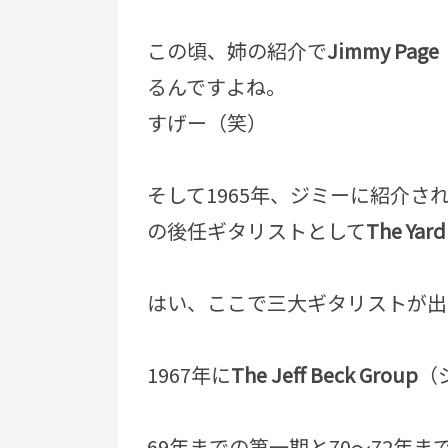
この頃、姉の紹介で
Jimmy Page
るんですよね。
すげー（笑）
そして1965年、ジミーに紹介さ
の後任ギタリストとして
The Yard
はい、ここで三大ギタリストが出
1967年に
The Jeff Beck Group
（
69年までの第一期と70～72年