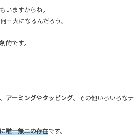
もいますからね。
は何三大になるんだろう。
創的です。
、
アーミング
や
タッピング
、その他いろいろなテ
に唯一無二の存在
です。