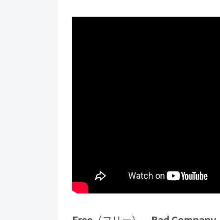
Free
（フリー）、
Bad Company