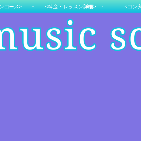
ンコース>
<料金・レッスン詳細>
<コン