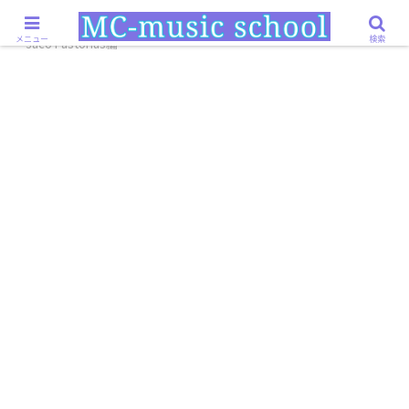
ホーム
ミュージシャン・機材
魅惑のベーシスト
メニュー
検索
~Jaco Pastorius編~