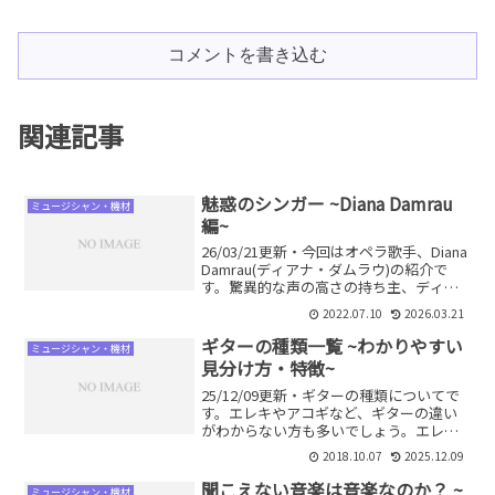
コメントを書き込む
関連記事
魅惑のシンガー ~Diana Damrau
ミュージシャン・機材
編~
26/03/21更新・今回はオペラ歌手、Diana
Damrau(ディアナ・ダムラウ)の紹介で
す。驚異的な声の高さの持ち主、ディア
ナダムラウの魅力とは？どの音程まで出
2022.07.10
2026.03.21
しているのか、また来歴・代表作なども
あわせて解説します。
ギターの種類一覧 ~わかりやすい
ミュージシャン・機材
見分け方・特徴~
25/12/09更新・ギターの種類についてで
す。エレキやアコギなど、ギターの違い
がわからない方も多いでしょう。エレ
キ、アコギ、クラシックなどシンプルに
2018.10.07
2025.12.09
それぞれの特徴を解説していきます。二
つのポイントを押さえることで各ギター
聞こえない音楽は音楽なのか？ ~
ミュージシャン・機材