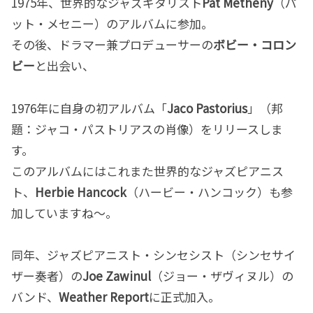
1975年、世界的なジャズギタリスト
Pat Metheny
（パ
ット・メセニー）のアルバムに参加。
その後、ドラマー兼プロデューサーの
ボビー・コロン
ビー
と出会い、
1976年に自身の初アルバム「
Jaco Pastorius
」（邦
題：ジャコ・パストリアスの肖像）をリリースしま
す。
このアルバムにはこれまた世界的なジャズピアニス
ト、
Herbie Hancock
（ハービー・ハンコック）も参
加していますね〜。
同年、ジャズピアニスト・シンセシスト（シンセサイ
ザー奏者）の
Joe Zawinul
（ジョー・ザヴィヌル）の
バンド、
Weather Report
に正式加入。