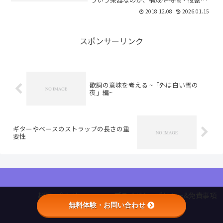
ど基本的なことを解説します。エイトビ
2018.12.08
2026.01.15
ートの叩き方も覚えましょう。
スポンサーリンク
歌詞の意味を考える ~「外は白い雪の
夜」編~
ギターやベースのストラップの長さの重
要性
お問い合わせ
プライバシーポリシー&免責事項
無料体験・お問い合わせ
特定商取引法