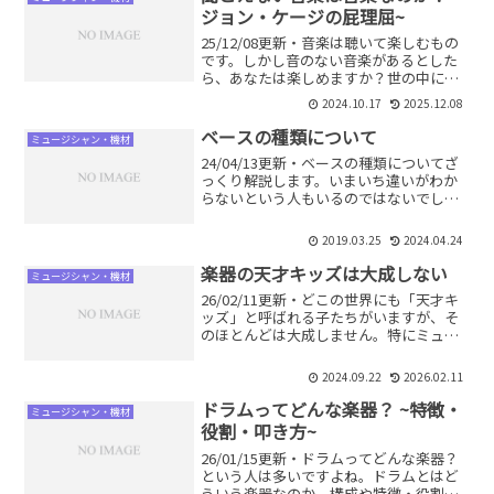
の違いがわかりやすくなります。
ジョン・ケージの屁理屈~
25/12/08更新・音楽は聴いて楽しむもの
です。しかし音のない音楽があるとした
ら、あなたは楽しめますか？世の中には
楽器を演奏しない楽曲があるんです。そ
2024.10.17
2025.12.08
れは果たして音楽と呼べるのか？誰が作
ったのか、どういう経緯で作られたの
ベースの種類について
ミュージシャン・機材
か、を解説します。
24/04/13更新・ベースの種類についてざ
っくり解説します。いまいち違いがわか
らないという人もいるのではないでしょ
うか。特徴を知ることで用途を絞ること
ができます。自分のスタイルに合わせて
2019.03.25
2024.04.24
使いわけましょう。
楽器の天才キッズは大成しない
ミュージシャン・機材
26/02/11更新・どこの世界にも「天才キ
ッズ」と呼ばれる子たちがいますが、そ
のほとんどは大成しません。特にミュー
ジシャンはそうです。天才少年ギタリス
ト、天才ドラマー少女、など。彼らはな
2024.09.22
2026.02.11
ぜ大人になって活躍できないのでしょ
う。理由と対策を解説します。
ドラムってどんな楽器？ ~特徴・
ミュージシャン・機材
役割・叩き方~
26/01/15更新・ドラムってどんな楽器？
という人は多いですよね。ドラムとはど
ういう楽器なのか、構成や特徴・役割な