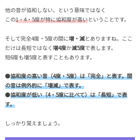
他の音が協和しない、という意味ではなく
この
1・4・5度が特に協和度が高い
ということです。
そして完全4度・5度の間に
増・減
とありますね。ここ
だけは長短ではなく
増4度
か
減5度
で表します。
短6度も増5度と表すこともあります。
●
協和度の高い音（4度・5度）は「完全」と表す。間
の音は例外的に「増減」で表す。
●
協和度が低い（4・5度に比べて）は「長短」で表
す。
しっかり覚えましょう。