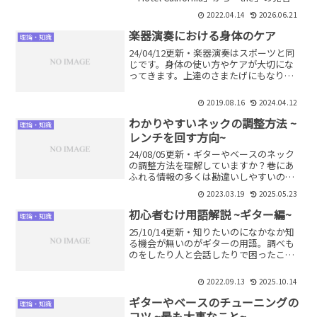
学んでいきます。洋楽は音楽的な学習だ
2022.04.14
2026.06.21
けでなく、英語の学習にも役立ちます。
邦楽しか聞かないという人は、たまには
楽器演奏における身体のケア
理論・知識
洋楽を聞いてみるのも良いでしょう。
24/04/12更新・楽器演奏はスポーツと同
じです。身体の使い方やケアが大切にな
ってきます。上達のさまたげにもなりう
るので日頃から意識しましょう。手軽に
できるストレッチを紹介します。
2019.08.16
2024.04.12
わかりやすいネックの調整方法 ~
理論・知識
レンチを回す方向~
24/08/05更新・ギターやベースのネック
の調整方法を理解していますか？巷にあ
ふれる情報の多くは勘違いしやすいので
す。ネックの構造・仕組み、正しい調整
2023.03.19
2025.05.23
方法を解説します。
初心者むけ用語解説 ~ギター編~
理論・知識
25/10/14更新・知りたいのになかなか知
る機会が無いのがギターの用語。調べも
のをしたり人と会話したりで困ったこと
ありませんか？ギターの用語を詳しく解
説します。いくつか言い方があるのも覚
2022.09.13
2025.10.14
えておきましょう。
ギターやベースのチューニングの
理論・知識
コツ ~最も大事なこと~