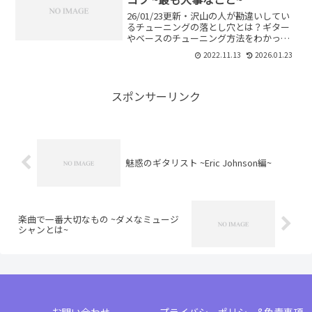
26/01/23更新・沢山の人が勘違いしてい
るチューニングの落とし穴とは？ギター
やベースのチューニング方法をわかって
いますか？チューニングの落とし穴を理
2022.11.13
2026.01.23
解していないと良いチューニングはでき
ません。チューニングの方法・解決法な
どを詳しく解説します。
スポンサーリンク
魅惑のギタリスト ~Eric Johnson編~
楽曲で一番大切なもの ~ダメなミュージ
シャンとは~