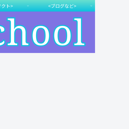
タクト>
<ブログなど>