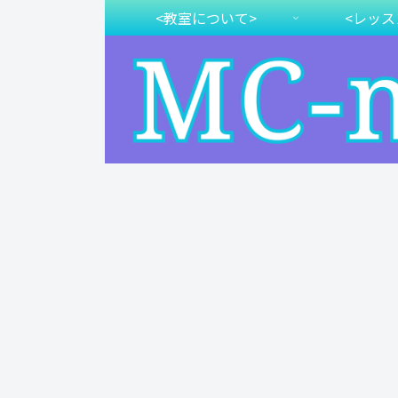
<教室について>
<レッス