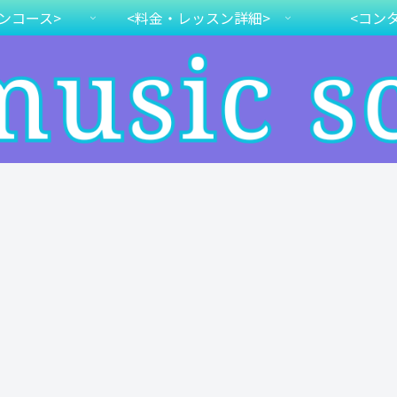
ンコース>
<料金・レッスン詳細>
<コン