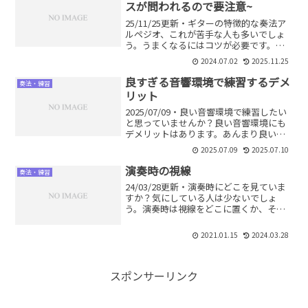
スが問われるので要注意~
25/11/25更新・ギターの特徴的な奏法ア
ルペジオ、これが苦手な人も多いでしょ
う。うまくなるにはコツが必要です。注
意点や弾き方を解説します。アルペジオ
2024.07.02
2025.11.25
に対する考え方が変わります。
良すぎる音響環境で練習するデメ
奏法・練習
リット
2025/07/09・良い音響環境で練習したい
と思っていませんか？良い音響環境にも
デメリットはあります。あんまり良い環
境に慣れると大失敗につながりかねませ
2025.07.09
2025.07.10
ん。どういうことか？対処法は？詳しく
解説します。
演奏時の視線
奏法・練習
24/03/28更新・演奏時にどこを見ていま
すか？気にしている人は少ないでしょ
う。演奏時は視線をどこに置くか、そし
てどう移動させるかが重要です。これだ
けでも演奏力が向上します。注意点とコ
2021.01.15
2024.03.28
ツを解説します。
スポンサーリンク