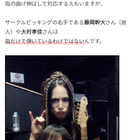
指の曲げ伸ばしで対応する人もいますが、
サークルピッキングの名手である
藤岡幹大
さん（故
人）や
大村孝佳
さんは
指だけで弾いているわけではない
んです。