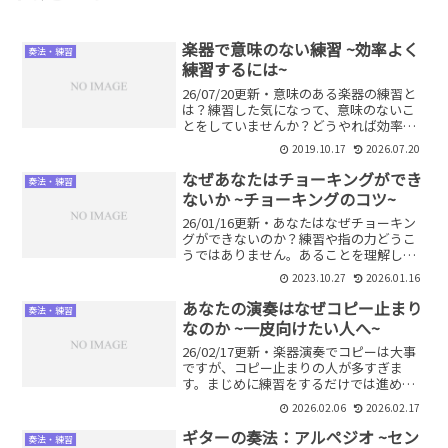
楽器で意味のない練習 ~効率よく
奏法・練習
練習するには~
26/07/20更新・意味のある楽器の練習と
は？練習した気になって、意味のないこ
とをしていませんか？どうやれば効率よ
く、意味のある練習になるのかを解説し
2019.10.17
2026.07.20
ます。
なぜあなたはチョーキングができ
奏法・練習
ないか ~チョーキングのコツ~
26/01/16更新・あなたはなぜチョーキン
グができないのか？練習や指の力どうこ
うではありません。あることを理解して
いないからです。どうやればチョーキン
2023.10.27
2026.01.16
グを理解し、できるようになるのか。詳
しく解説します。
あなたの演奏はなぜコピー止まり
奏法・練習
なのか ~一皮向けたい人へ~
26/02/17更新・楽器演奏でコピーは大事
ですが、コピー止まりの人が多すぎま
す。まじめに練習をするだけでは進めま
せん。コピーのその先へ行くには何が必
2026.02.06
2026.02.17
要なのか？一皮むけるために詳しく解説
します。
ギターの奏法：アルペジオ ~セン
奏法・練習