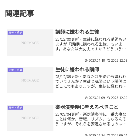
関連記事
講師に嫌われる生徒
思考・感覚
25/12/09更新・生徒に嫌われる講師もい
ますが「講師に嫌われる生徒」もいま
す。あなたは大丈夫ですか？どういう行
為が講師に嫌われるのか、詳しく解説し
ます。音楽だけでなく習い事をしている
2023.04.18
2025.12.09
方は必見です。良好な関係をきずくため
に何が必要かがわかります。
生徒に嫌われる講師
思考・感覚
25/12/09更新・あなたは生徒から嫌われ
ていませんか？生徒と講師という関係は
どこにでもありますが、生徒に嫌われる
講師というのが一定数います。何をした
ら嫌われるのか、何をすれば問題ないの
2023.04.09
2025.12.09
か。生徒に好かれる講師になる方法を解
説します。
楽器演奏時に考えるべきこと
思考・感覚
25/09/04更新・楽器演奏時に一番大事な
ことは何か。音程、リズム。もちろんそ
うですが、それらを安定させるものは身
体の使い方です。身体の使い方を意識す
れば無理なくスムーズに演奏することが
2020.01.24
2025.09.04