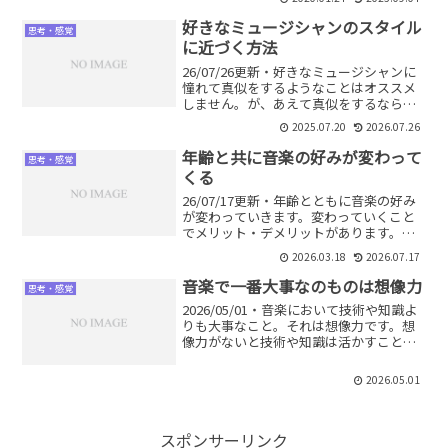
可能です。
好きなミュージシャンのスタイル
思考・感覚
に近づく方法
26/07/26更新・好きなミュージシャンに
憧れて真似をするようなことはオススメ
しません。が、あえて真似をするならど
うすればよいか？なぜ真似をしない方が
2025.07.20
2026.07.26
いいのかもあわせて詳しく解説します。
年齢と共に音楽の好みが変わって
思考・感覚
くる
26/07/17更新・年齢とともに音楽の好み
が変わっていきます。変わっていくこと
でメリット・デメリットがあります。
が、トータルで考えるとメリットのほう
2026.03.18
2026.07.17
が大きいでしょう。年齢を重ねる、経験
を積むということは素晴らしいことで
音楽で一番大事なのものは想像力
思考・感覚
す。
2026/05/01・音楽において技術や知識よ
りも大事なこと。それは想像力です。想
像力がないと技術や知識は活かすことが
できません。どういう想像力が必要なの
か？鍛えるためにはどうしたらいいの
2026.05.01
か？詳しく解説します。
スポンサーリンク