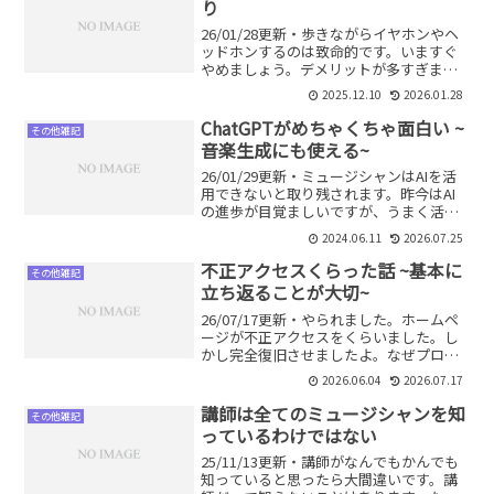
り
26/01/28更新・歩きながらイヤホンやヘ
ッドホンするのは致命的です。いますぐ
やめましょう。デメリットが多すぎま
す。なぜか？詳しく解説します。
2025.12.10
2026.01.28
ChatGPTがめちゃくちゃ面白い ~
その他雑記
音楽生成にも使える~
26/01/29更新・ミュージシャンはAIを活
用できないと取り残されます。昨今はAI
の進歩が目覚ましいですが、うまく活用
するとかなり便利です。ChatGPTとは？
2024.06.11
2026.07.25
音楽生成AIとは？メリット・活用法など
詳しく解説します。
不正アクセスくらった話 ~基本に
その他雑記
立ち返ることが大切~
26/07/17更新・やられました。ホームペ
ージが不正アクセスをくらいました。し
かし完全復旧させましたよ。なぜプロで
もない僕が自力で復旧できたのか？それ
2026.06.04
2026.07.17
は基本に忠実だったから。何事も基本に
立ち返ることが大事です。楽器演奏にも
講師は全てのミュージシャンを知
その他雑記
同じことがいえます。
っているわけではない
25/11/13更新・講師がなんでもかんでも
知っていると思ったら大間違いです。講