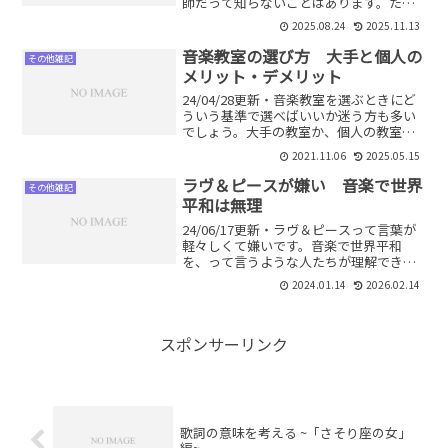
師だって知らないことはあります。ただ
し知らなくてもOKなことと、知らないと
2025.08.24
2025.11.13
マズいことがあります。詳しく解説しま
す。
音楽教室の選び方 大手と個人の
その他雑記
メリット・デメリット
24/04/28更新・音楽教室を選ぶときにど
ういう基準で選べばいいか迷う方も多い
でしょう。大手の教室か、個人の教室
か。どちらが良いのか。それぞれのメリ
2021.11.06
2025.05.15
ット・デメリットを比較しながら解説し
ます。これで教室選びにも迷わなくなり
ラヴ＆ピースが嫌い 音楽で世界
その他雑記
ます。
平和は無理
24/06/17更新・ラヴ＆ピースって言葉が
軽々しくて嫌いです。音楽で世界平和
を、って言うような人たちが理解できま
せん。昨今よく言われる多様性やSDGs、
2024.01.14
2026.02.14
ラヴ＆ピースなどの根底には共通するあ
るものがあります。
スポンサーリンク
歌詞の意味を考える ~「さそり座の女」
編~