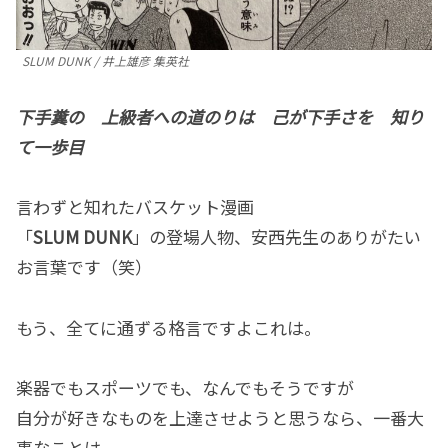
SLUM DUNK / 井上雄彦 集英社
下手糞の 上級者への道のりは 己が下手さを 知り
て一歩目
言わずと知れたバスケット漫画
「
SLUM DUNK
」の登場人物、安西先生のありがたい
お言葉です（笑）
もう、全てに通ずる格言ですよこれは。
楽器でもスポーツでも、なんでもそうですが
自分が好きなものを上達させようと思うなら、一番大
事なことは