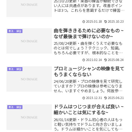
25/10/23更新・楽器の練習が継続できな
い人には共通点があります。改善ポイン
トは3つ。これらを意識するだけで練習が
苦じゃなくなり、継続できるようになり
ます。練習がなかなか続かないという人
2025.01.18
2025.10.23
は必見です。
曲を弾ききるために必要なもの ~
奏法・練習
なぜ最後まで弾けないのか~
25/08/24更新・曲を弾くうえで必要なも
のとは何でしょう？テクニック、知識。
もちろん必要ですが、根本的なことを見
落としがちです。何が必要か？どうすれ
2021.02.14
2025.08.24
ば解決するか？を解説します。これがわ
かるとどんな楽器でも楽に弾けるように
プロミュージシャンの映像を見て
奏法・練習
なります。
もうまくならない
24/06/20更新・プロの映像を見て研究し
ていますか？プロの映像は参考になりま
せん、いますぐやめましょう。何故参考
にならないのか、どうすればいいのか。
2023.12.31
2025.06.21
詳しく解説します。プロの映像との向き
合い方がわかります。
ドラムはつじつまが合えば良い ~
奏法・練習
細かいことは気にするな~
26/01/16更新・ドラム初心者の人はもっ
と軽い気持ちでドラムと向き合いましょ
う。ドラムは細かいことを気にしてもし