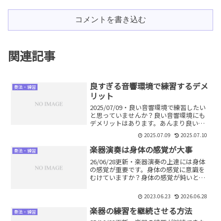
コメントを書き込む
関連記事
良すぎる音響環境で練習するデメ
奏法・練習
リット
2025/07/09・良い音響環境で練習したい
と思っていませんか？良い音響環境にも
デメリットはあります。あんまり良い環
境に慣れると大失敗につながりかねませ
2025.07.09
2025.07.10
ん。どういうことか？対処法は？詳しく
解説します。
楽器演奏は身体の感覚が大事
奏法・練習
26/06/28更新・楽器演奏の上達には身体
の感覚が重要です。身体の感覚に意識を
むけていますか？身体の感覚が鈍いとど
うなるか、また鋭くするためにはどうや
ればいいのか。詳しく解説します。
2023.06.23
2026.06.28
楽器の練習を継続させる方法
奏法・練習